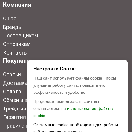
Компания
О нас
Бренды
Поставщикам
Оптовикам
Контакты
Покупателям
Настройки Cookie
Статьи
Наш сайт использует файлы cookie, чтобы
Доставка
улучшить работу сайта, повысить его
Оплата
эффективность и удобство.
Обмен и возврат
Продолжая использовать сайт, вы
Трейд-ин
соглашаетесь на
использование файлов
cookie.
Гарантия низкой цены
Системные cookie необходимы для работы
Правила продажи
сайта и всегда включены.