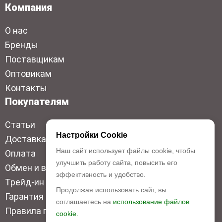
Компания
О нас
Бренды
Поставщикам
Оптовикам
Контакты
Покупателям
Статьи
Настройки Cookie
Доставка
Наш сайт использует файлы cookie, чтобы
Оплата
улучшить работу сайта, повысить его
Обмен и возврат
эффективность и удобство.
Трейд-ин
Продолжая использовать сайт, вы
Гарантия низкой цены
соглашаетесь на
использование файлов
Правила продажи
cookie.