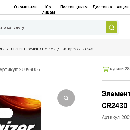
О компании
Юр.
Поставщикам
Доставка
Акции
лицам
я
Спецбатарейки в Пензе
Батарейки CR2430
купили 28
Артикул: 20099006
Элемент
CR2430 L
Артикул: 20