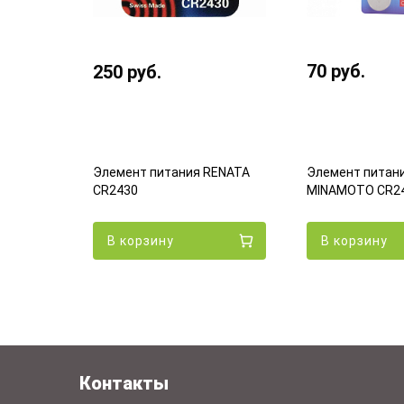
70
руб.
250
руб.
Элемент питания RENATA
oPower
Элемент питан
CR2430
MINAMOTO CR24
В корзину
В корзину
Контакты