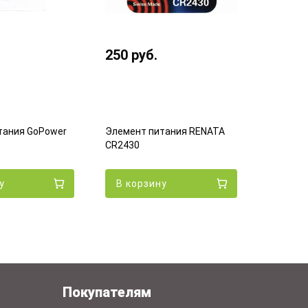
70
руб
250
руб.
Элемент питания RENATA
тания GoPower
Элемент
CR2430
MINAMOT
В корзину
у
В кор
Покупателям