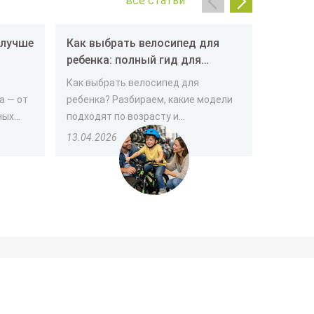
все статьи
Как выбрать велосипед для
Как вы
ребенка: полный гид для
пенсио
родителей
Как выбрать велосипед для
Выбор т
а — от
ребенка? Разбираем, какие модели
человек
х...
подходят по возрасту и...
важно уч
13.04.2026
30.03.2