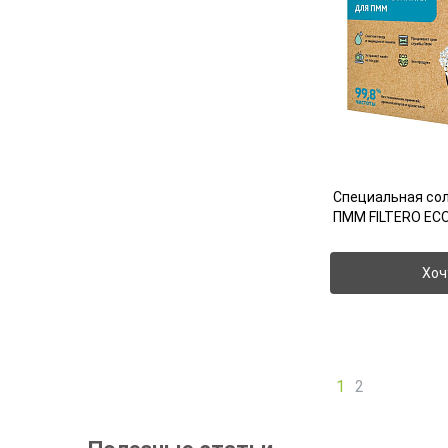
Специальная сол
ПММ FILTERO ECOli
Хоч
1
2