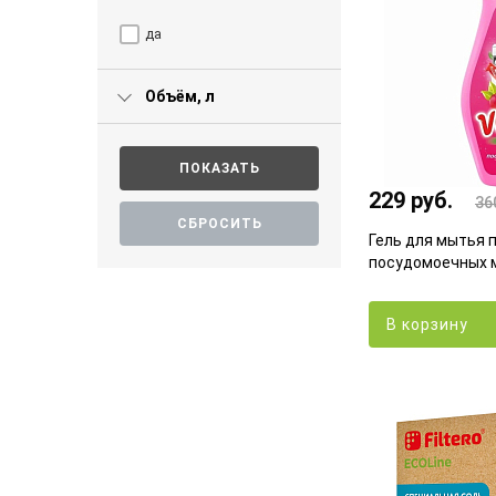
да
Объём, л
229 руб.
36
Гель для мытья 
посудомоечных 
В корзину