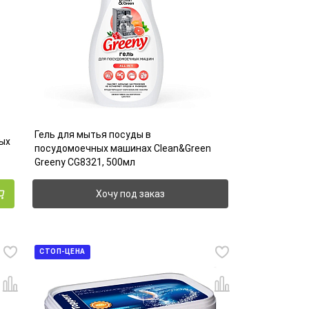
Гель для мытья посуды в
ых
посудомоечных машинах Clean&Green
Greeny CG8321, 500мл
Хочу под заказ
СТОП-ЦЕНА