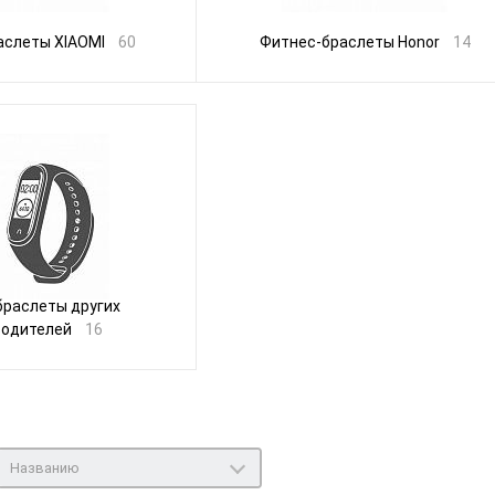
аслеты XIAOMI
60
Фитнес-браслеты Honor
14
браслеты других
водителей
16
Названию