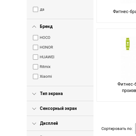
да
Фитнес-бр
Бренд
HOCO
HONOR
HUAWEI
Ritmix
Xiaomi
Фитнес-
произ
Тип экрана
Сенсорный экран
Дисплей
Сортировать по: