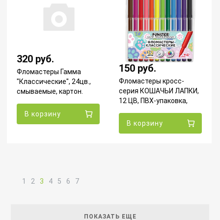
320 руб.
150 руб.
Фломастеры Гамма
Фломастеры кросс-
"Классические", 24цв.,
серия КОШАЧЬИ ЛАПКИ,
смываемые, картон.
12 ЦВ, ПВХ-упаковка,
упак., европодвес
FUNSTER
130822_24
В корзину
В корзину
1
2
3
4
5
6
7
ПОКАЗАТЬ ЕЩЕ