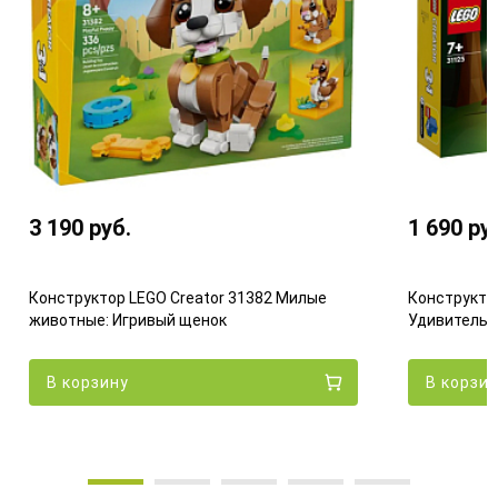
3 190
руб.
1 690
ру
Конструктор LEGO Creator 31382 Милые
Конструктор
животные: Игривый щенок
Удивительн
В корзину
В корзи