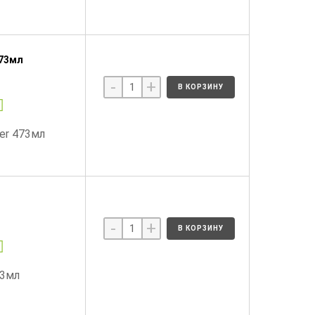
473мл
-
+
В КОРЗИНУ
er 473мл
-
+
В КОРЗИНУ
73мл