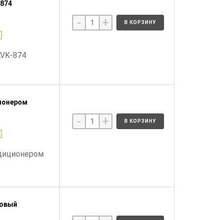
-874
-
+
В КОРЗИНУ
AVK-874
ционером
-
+
В КОРЗИНУ
ндиционером
товый