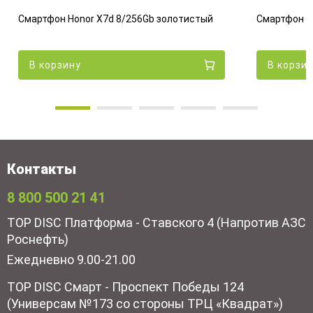
Смартфон Honor X7d 8/256Gb золотистый
Смартфон H
В корзину
В корзи
Контакты
8 800 500 21 41
TOP DISC Платформа - Ставского 4 (Напротив АЗС
Роснефть)
Ежедневно 9.00-21.00
TOP DISC Смарт - Проспект Победы 124
(Универсам №173 со стороны ТРЦ «Квадрат»)