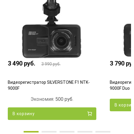
3 490
руб.
3 790
ру
3 990
руб.
Видеорегистратор SILVERSTONE F1 NTK-
Видеорегис
9000F
9000F Duo
Экономия:
500
руб.
В корзи
В корзину