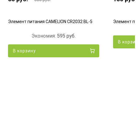
Элемент питания CAMELION CR2032 BL-5
Элемент пи
Экономия:
595
руб.
В корзи
В корзину