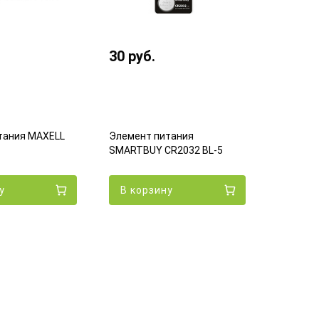
30
руб.
тания MAXELL
Элемент питания
SMARTBUY CR2032 BL-5
35
руб
у
В корзину
Элемент
CR2032 
В кор