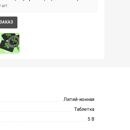
0 шт.
ЗАКАЗ
Литий-ионная
Таблетка
5 В