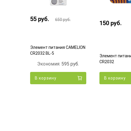
55
руб.
650
руб.
150
руб.
Элемент питания CAMELION
CR2032 BL-5
ТРОФИ
Элемент питан
CR2032
Экономия:
595
руб.
В корзину
В корзину