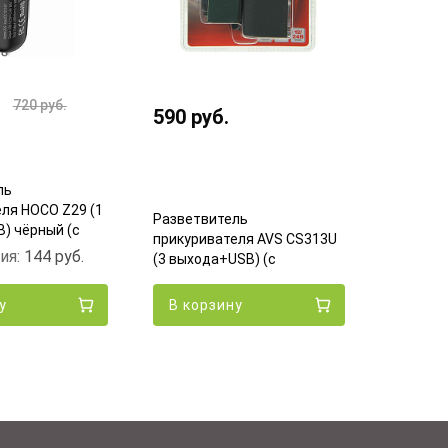
549
ру
720
руб.
590
руб.
ль
Разветв
ля HOCO Z29 (1
прикури
Разветвитель
) чёрный (с
(2 выхо
прикуривателя AVS CS313U
ия:
144
руб.
Эко
(3 выхода+USB) (с
удлинителем)
у
В корзину
В кор