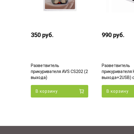
350
руб.
990
руб.
Разветвитель
Разветвитель
ade
прикуривателя AVS CS202 (2
прикуривателя 
У 3А
выхода)
выхода+2USB) 
В корзину
В корзину