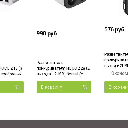
576
руб.
990
руб.
Разветвите
прикуривате
Разветвитель
выход+ 2USB
HOCO Z13 (3
прикуривателя HOCO Z28 (2
экраном)
Эконом
серебряный
выхода+ 2USB) белый (с
экраном)
В корзину
В корзин