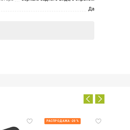
Да
РАСПРОДАЖА -20 %
СТОП-Ц
СНИЖЕН