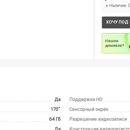
Наличие:
ХОЧУ ПОД 
Нашли
дешевле?
Да
Поддержка HD
170 ̊
Сенсорный экран
64 Гб
Разрешение видеозаписи
Да
Конструкция видеорегист