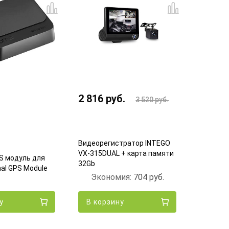
2 816
руб.
8 499
3 520
руб.
Видеорегистратор INTEGO
Видеоре
VX-315DUAL + карта памяти
Dash Ca
S модуль для
32Gb
(Black)
nal GPS Module
Экономия:
704
руб.
Экон
у
В корзину
В кор