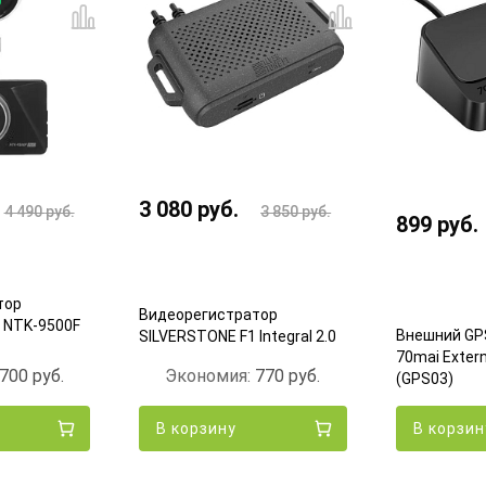
3 080
руб.
4 490
руб.
3 850
руб.
899
руб.
тор
Видеорегистратор
 NTK-9500F
Внешний GP
SILVERSTONE F1 Integral 2.0
70mai Exter
700
руб.
Экономия:
770
руб.
(GPS03)
В корзину
В корзин