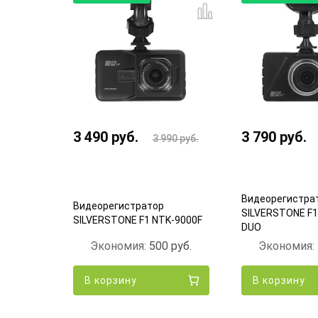
3 490
руб.
3 790
руб.
 490
руб.
3 990
руб.
Видеорегистра
70mai
Видеорегистратор
SILVERSTONE F1
(Black)
SILVERSTONE F1 NTK-9000F
DUO
00
руб.
Экономия:
500
руб.
Экономия:
В корзину
В корзину