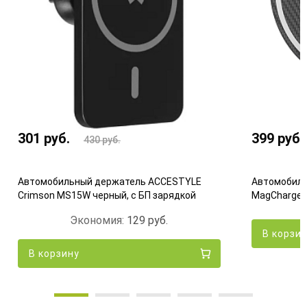
301
руб.
399
руб.
430
руб.
Автомобильный держатель ACCESTYLE
Автомобиль
Crimson MS15W черный, с БП зарядкой
MagCharge Q
Экономия:
129
руб.
В корзи
В корзину