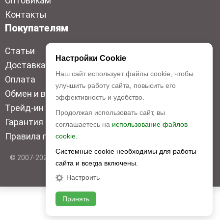
Оптовикам
Контакты
Покупателям
Статьи
Настройки Cookie
Доставка
Наш сайт использует файлы cookie, чтобы
Оплата
улучшить работу сайта, повысить его
Обмен и возврат
эффективность и удобство.
Трейд-ин
Продолжая использовать сайт, вы
Гарантия низкой цены
соглашаетесь на
использование файлов
Правила продажи
cookie.
Системные cookie необходимы для работы
© 2007-2026 Top Disc. Все права защищены
сайта и всегда включены.
Настроить
Принять