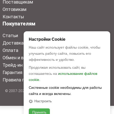
Поставщикам
Оптовикам
Контакты
Покупателям
Статьи
Настройки Cookie
Доставка
Наш сайт использует файлы cookie, чтобы
Оплата
улучшить работу сайта, повысить его
Обмен и возврат
эффективность и удобство.
Трейд-ин
Продолжая использовать сайт, вы
Гарантия низкой цены
соглашаетесь на
использование файлов
Правила продажи
cookie.
Системные cookie необходимы для работы
© 2007-2026 Top Disc. Все права защищены
сайта и всегда включены.
Настроить
Принять