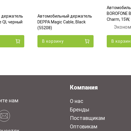
Автомобиль
BOROFONE B
 держатель
Автомобильный держатель
Charm, 15W,
 QI, черный
DEPPA Magic Cable, Black
Эконом
(55208)
В корзину
В корзин
Компания
ите нам
О нас
Бренды
Поставщикам
Оптовикам
оцсетях