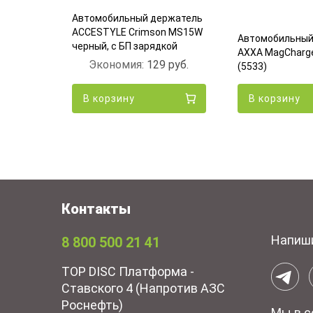
Автомобильный держатель
ржатель
ACCESTYLE Crimson MS15W
Автомобильный
 Черный
черный, с БП зарядкой
AXXA MagCharge
6
руб.
Экономия:
129
руб.
(5533)
В корзину
В корзину
Контакты
Напиш
8 800 500 21 41
TOP DISC Платформа -
Ставского 4 (Напротив АЗС
Роснефть)
Мы в с