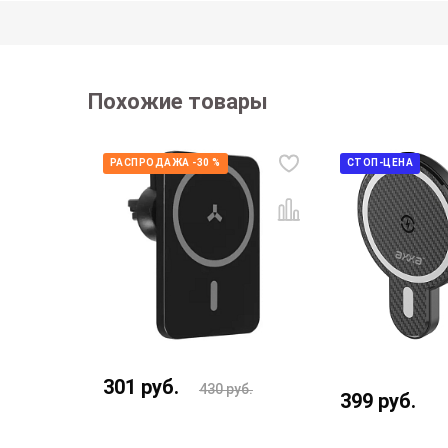
Похожие товары
РАСПРОДАЖА -30 %
СТОП-ЦЕНА
301
руб.
430
руб.
430
руб.
399
руб.