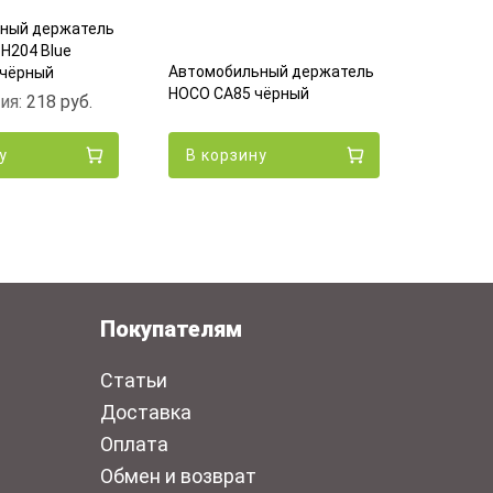
ный держатель
H204 Blue
Автомоб
Автомобильный держатель
 чёрный
HOCO CA1
HOCO CA85 чёрный
ия:
218
руб.
чёрный
у
В корзину
В кор
Покупателям
Статьи
Доставка
Оплата
Обмен и возврат