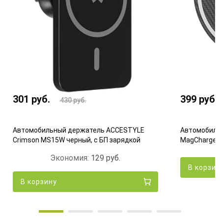
301
руб.
399
руб.
430
руб.
Автомобильный держатель ACCESTYLE
Автомобиль
Crimson MS15W черный, с БП зарядкой
MagCharge Q
Экономия:
129
руб.
В корзи
В корзину