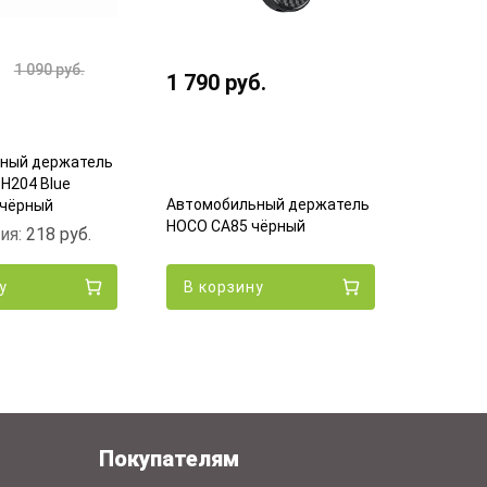
1 090
руб.
1 790
руб.
1 290
ный держатель
H204 Blue
Автомоб
Автомобильный держатель
 чёрный
HOCO CA1
HOCO CA85 чёрный
ия:
218
руб.
чёрный
у
В корзину
В кор
Покупателям