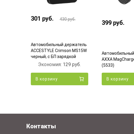
301
руб.
430
руб.
430
руб.
399
руб.
Автомобильный держатель
ржатель
ACCESTYLE Crimson MS15W
Автомобильный
 Черный
черный, с БП зарядкой
AXXA MagCharge
6
руб.
Экономия:
129
руб.
(5533)
В корзину
В корзину
Контакты