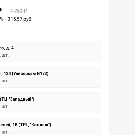
₽
1 750 ₽
2% - 315.57
руб.
о, д. 4
2 шт.
, 124 (Универсам N173)
1 шт.
 (ТЦ "Западный")
0 шт.
елей, 1В (ТРЦ "Коллаж")
0 шт.